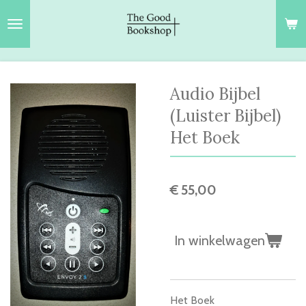
Ga
direct
naar
de
hoofdinhoud
Audio Bijbel
(Luister Bijbel)
Het Boek
€ 55,00
In winkelwagen
Het Boek