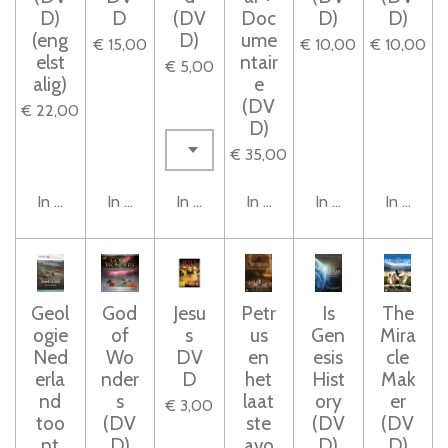
D)
D
(DV
Doc
D)
D)
(eng
D)
ume
€ 15,00
€ 10,00
€ 10,00
elst
ntair
€ 5,00
alig)
e
(DV
€ 22,00
D)
€ 35,00
In winkelwagen
In winkelwagen
In winkelwagen
In winkelwagen
In winkelwagen
In winke
Geol
God
Jesu
Petr
Is
The
ogie
of
s
us
Gen
Mira
Ned
Wo
DV
en
esis
cle
erla
nder
D
het
Hist
Mak
nd
s
laat
ory
er
€ 3,00
too
(DV
ste
(DV
(DV
nt
D)
avo
D)
D)