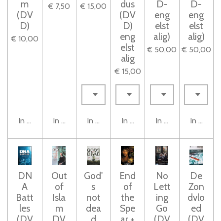
m
dus
D-
D-
€ 7,50
€ 15,00
(DV
(DV
eng
eng
D)
D)
elst
elst
eng
alig)
alig)
€ 10,00
elst
€ 50,00
€ 50,00
alig
€ 15,00
In winkelwagen
In winkelwagen
In winkelwagen
In winkelwagen
In winkelwagen
In winke
DN
Out
God'
End
No
De
A
of
s
of
Lett
Zon
Batt
Isla
not
the
ing
dvlo
les
m
dea
Spe
Go
ed
(DV
DV
d
ar +
(DV
(DV