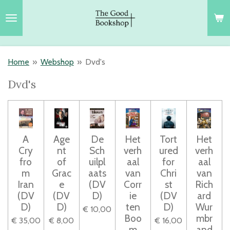
Ga
direct
naar
de
Home
»
Webshop
»
Dvd's
hoofdinhoud
Dvd's
A
Age
De
Het
Tort
Het
Cry
nt
Sch
verh
ured
verh
fro
of
uilpl
aal
for
aal
m
Grac
aats
van
Chri
van
Iran
e
(DV
Corr
st
Rich
(DV
(DV
D)
ie
(DV
ard
D)
D)
ten
D)
Wur
€ 10,00
Boo
mbr
€ 35,00
€ 8,00
€ 16,00
m
and