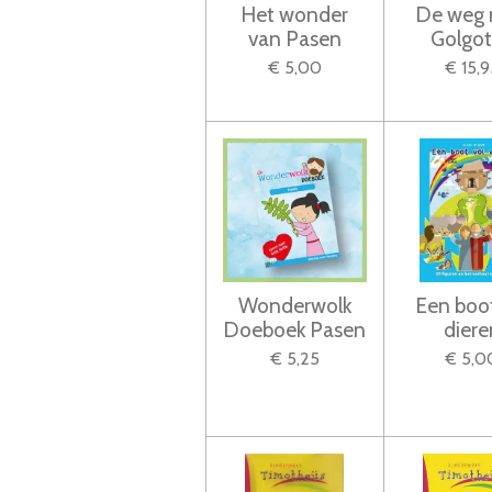
Het wonder
De weg 
van Pasen
Golgo
€ 5,00
€ 15,9
Wonderwolk
Een boot
Doeboek Pasen
diere
€ 5,25
€ 5,0