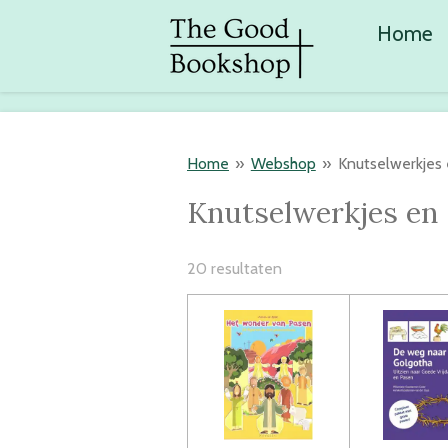
Ga
Home
direct
naar
de
hoofdinhoud
Home
»
Webshop
»
Knutselwerkjes 
Knutselwerkjes en 
20 resultaten