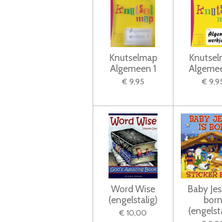
Knutselmap
Knutse
Algemeen 1
Algeme
€ 9,95
€ 9,9
Word Wise
Baby Jes
(engelstalig)
bor
(engelst
€ 10,00