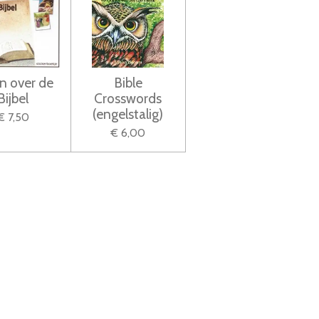
n over de
Bible
Bijbel
Crosswords
(engelstalig)
€ 7,50
€ 6,00