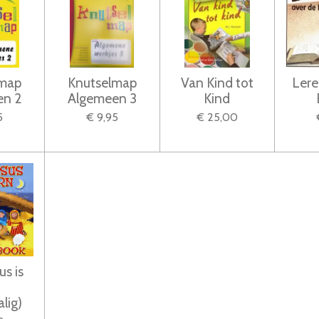
lmap
Knutselmap
Van Kind tot
Lere
en 2
Algemeen 3
Kind
5
€ 9,95
€ 25,00
us is
n
alig)