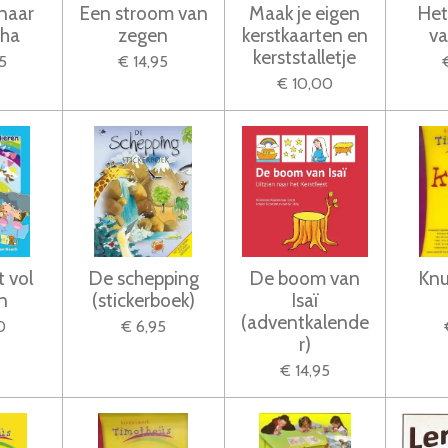
naar
Een stroom van
Maak je eigen
Het
tha
zegen
kerstkaarten en
va
kerststalletje
5
€ 14,95
€ 10,00
 vol
De schepping
De boom van
Knu
n
(stickerboek)
Isaï
(adventkalende
0
€ 6,95
r)
€ 14,95