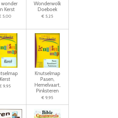
 wonder
Wonderwolk
n Kerst
Doeboek
€ 5,00
€ 5,25
tselmap
Knutselmap
Kerst
Pasen,
Hemelvaart,
€ 9,95
Pinksteren
€ 9,95