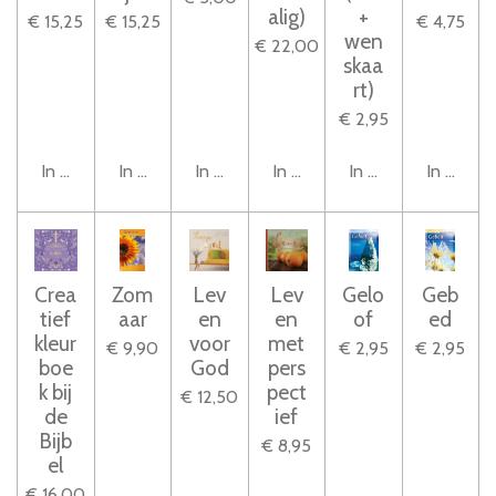
alig)
+
€ 15,25
€ 15,25
€ 4,75
wen
€ 22,00
skaa
rt)
€ 2,95
In winkelwagen
In winkelwagen
In winkelwagen
In winkelwagen
In winkelwagen
In winke
Crea
Zom
Lev
Lev
Gelo
Geb
tief
aar
en
en
of
ed
kleur
voor
met
€ 9,90
€ 2,95
€ 2,95
boe
God
pers
k bij
pect
€ 12,50
de
ief
Bijb
€ 8,95
el
€ 16,00