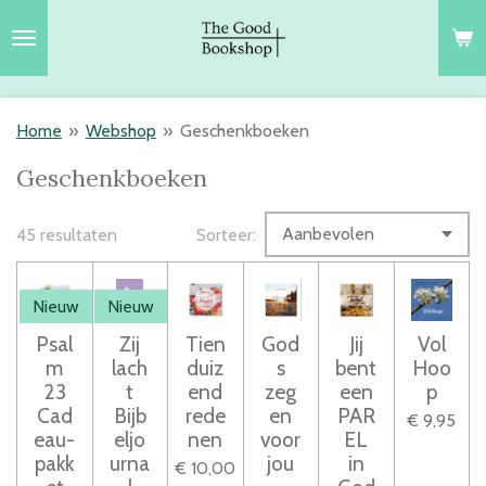
Ga
direct
naar
de
Home
»
Webshop
»
Geschenkboeken
hoofdinhoud
Geschenkboeken
45 resultaten
Sorteer:
Nieuw
Nieuw
Psal
Zij
Tien
God
Jij
Vol
m
lach
duiz
s
bent
Hoo
23
t
end
zeg
een
p
Cad
Bijb
rede
en
PAR
€ 9,95
eau-
eljo
nen
voor
EL
pakk
urna
jou
in
€ 10,00