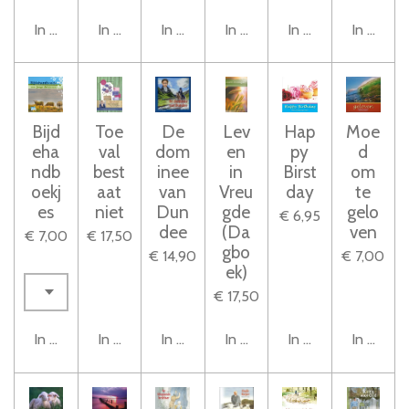
In winkelwagen
In winkelwagen
In winkelwagen
In winkelwagen
In winkelwagen
In winke
Bijd
Toe
De
Lev
Hap
Moe
eha
val
dom
en
py
d
ndb
best
inee
in
Birst
om
oekj
aat
van
Vreu
day
te
es
niet
Dun
gde
gelo
€ 6,95
dee
(Da
ven
€ 7,00
€ 17,50
gbo
€ 14,90
€ 7,00
ek)
€ 17,50
In winkelwagen
In winkelwagen
In winkelwagen
In winkelwagen
In winkelwagen
In winke