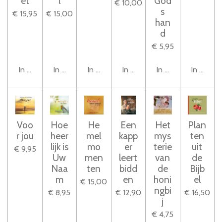
et
l
God
€ 10,00
s
€ 15,95
€ 15,00
han
d
€ 5,95
In winkelwagen
In winkelwagen
In winkelwagen
In winkelwagen
In winkelwagen
In winke
Voo
Hoe
He
Een
Het
Plan
r jou
heer
mel
kapp
mys
ten
lijk is
mo
er
terie
uit
€ 9,95
Uw
men
leert
van
de
Naa
ten
bidd
de
Bijb
m
en
honi
el
€ 15,00
ngbi
€ 8,95
€ 12,90
€ 16,50
j
€ 4,75