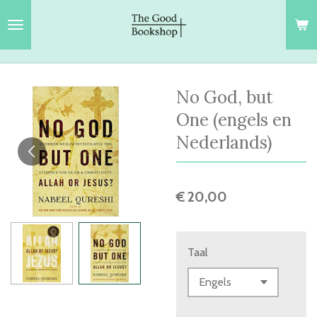
Ga
direct
naar
de
hoofdinhoud
No God, but
One (engels en
Nederlands)
€ 20,00
Taal