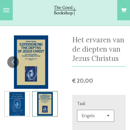
Ga
direct
naar
de
hoofdinhoud
Het ervaren van
de diepten van
Jezus Christus
€ 20,00
Taal