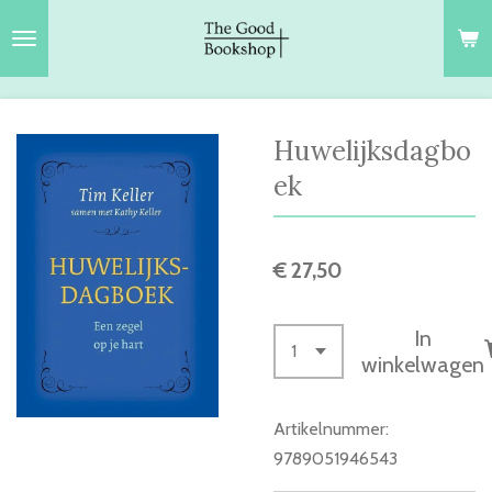
Ga
direct
naar
de
hoofdinhoud
Huwelijksdagbo
ek
€ 27,50
In
winkelwagen
Artikelnummer:
9789051946543