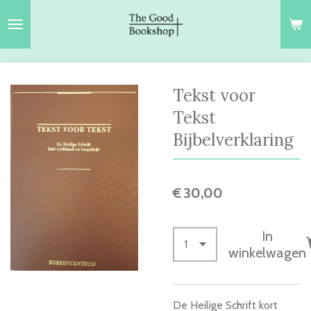
Ga
direct
naar
de
hoofdinhoud
Tekst voor
Tekst
Bijbelverklaring
€ 30,00
In
winkelwagen
De Heilige Schrift kort