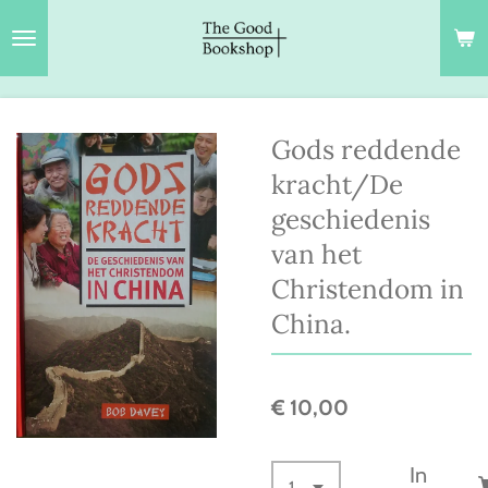
Ga
direct
naar
de
hoofdinhoud
Gods reddende
kracht/De
geschiedenis
van het
Christendom in
China.
€ 10,00
In