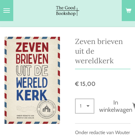
Ga
direct
naar
de
hoofdinhoud
Zeven brieven
uit de
wereldkerk
€ 15,00
In
winkelwagen
Onder redactie van Wouter