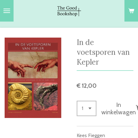
Ga
direct
naar
de
hoofdinhoud
In de
voetsporen van
Kepler
€ 12,00
In
winkelwagen
Kees Fieggen