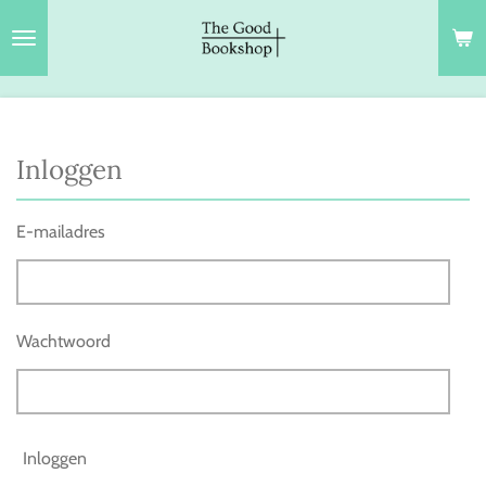
Ga
direct
naar
de
hoofdinhoud
Inloggen
E-mailadres
Wachtwoord
Inloggen