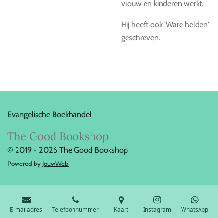
vrouw en kinderen werkt.
Hij heeft ook 'Ware helden'
geschreven.
Evangelische Boekhandel
The Good Bookshop
© 2019 - 2026 The Good Bookshop
Powered by
JouwWeb
E-mailadres
Telefoonnummer
Kaart
Instagram
WhatsApp