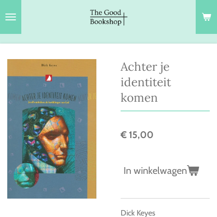
Ga
direct
naar
de
hoofdinhoud
Achter je
identiteit
komen
€ 15,00
In winkelwagen
Dick Keyes