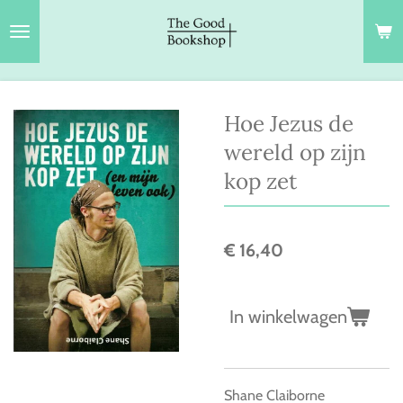
Ga
direct
naar
de
hoofdinhoud
Hoe Jezus de
wereld op zijn
kop zet
€ 16,40
In winkelwagen
Shane Claiborne