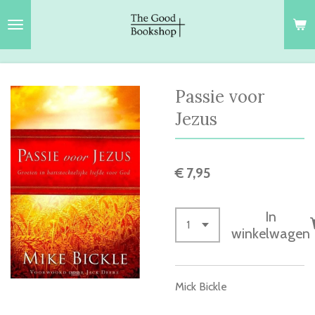
Ga
direct
naar
de
hoofdinhoud
Passie voor
Jezus
€ 7,95
In
winkelwagen
Mick Bickle