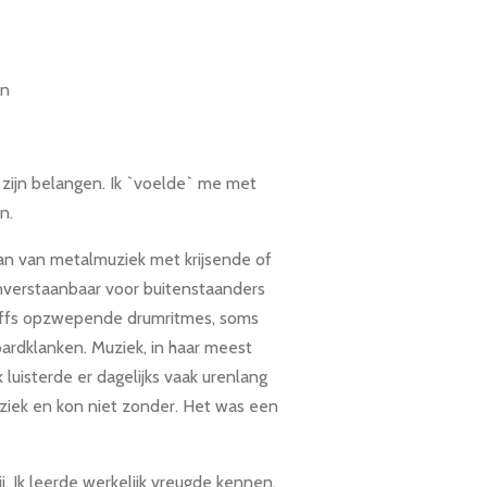
en
 zijn belangen. Ik `voelde` me met
n.
an van metalmuziek met krijsende of
nverstaanbaar voor buitenstaanders
riffs opzwepende drumritmes, soms
rdklanken. Muziek, in haar meest
 luisterde er dagelijks vaak urenlang
uziek en kon niet zonder. Het was een
j. Ik leerde werkelijk vreugde kennen.