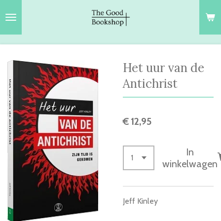
Ga
direct
naar
de
hoofdinhoud
Het uur van de
Antichrist
€ 12,95
In
winkelwagen
Jeff Kinley