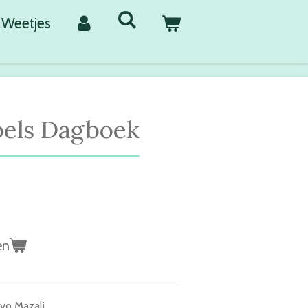
Weetjes
jbels Dagboek
en
vo Mazali