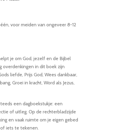
n één, voor meiden van ongeveer 8-12
helpt je om God, jezelf en de Bijbel
g overdenkingen in dit boek zijn
Gods liefde, Prijs God, Wees dankbaar,
ang, Groei in kracht, Word als Jezus,
 steeds een dagboekstukje: een
ectie of uitleg. Op de rechterbladzijde
king en vaak ruimte om je eigen gebed
of iets te tekenen.