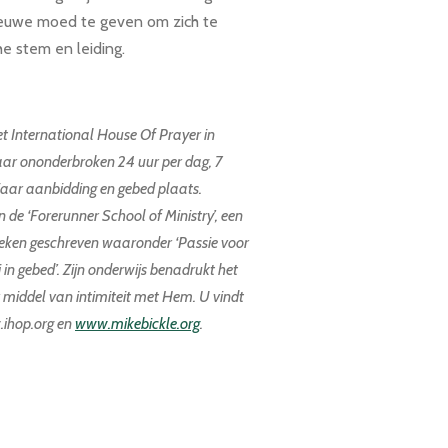
ieuwe moed te geven om zich te
e stem en leiding.
het International House Of Prayer in
aar ononderbroken 24 uur per dag, 7
jaar aanbidding en gebed plaats.
 de ‘Forerunner School of Ministry’, een
 boeken geschreven waaronder ‘Passie voor
i in gebed’. Zijn onderwijs benadrukt het
r middel van intimiteit met Hem. U vindt
.ihop.org en
www.mikebickle.org
.