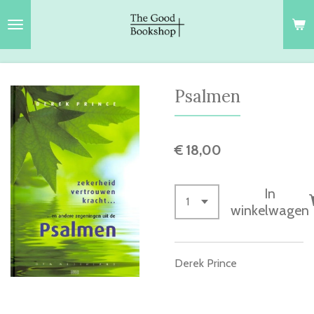
Ga
direct
naar
de
hoofdinhoud
Psalmen
€ 18,00
In
winkelwagen
Derek Prince