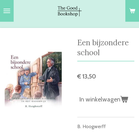
Ga
direct
naar
de
hoofdinhoud
Een bijzondere
school
€ 13,50
In winkelwagen
B. Hoogwerff