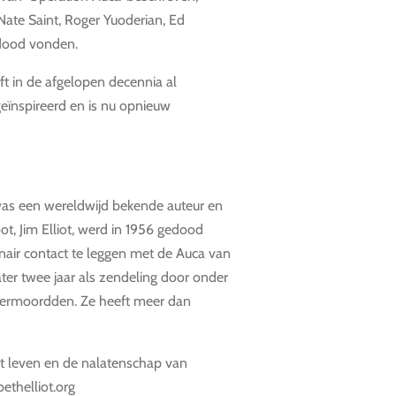
Nate Saint, Roger Yuoderian, Ed
dood vonden.
t in de afgelopen decennia al
ïnspireerd en is nu opnieuw
 was een wereldwijd bekende auteur en
ot, Jim Elliot, werd in 1956 gedood
nair contact te leggen met de Auca van
ater twee jaar als zendeling door onder
vermoordden. Ze heeft meer dan
t leven en de nalatenschap van
bethelliot.org