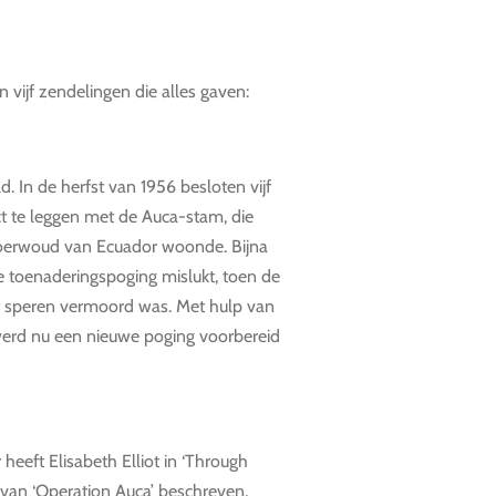
vijf zendelingen die alles gaven:
. In de herfst van 1956 besloten vijf
t te leggen met de Auca-stam, die
 oerwoud van Ecuador woonde. Bijna
e toenaderingspoging mislukt, toen de
t speren vermoord was. Met hulp van
werd nu een nieuwe poging voorbereid
heeft Elisabeth Elliot in ‘Through
 van ‘Operation Auca’ beschreven,