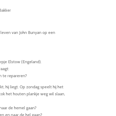
-Bakker
 leven van John Bunyan op een
rpje Elstow (Engeland).
raagt:
n te repareren?
kt, hij liegt. Op zondag speelt hij het
stok het houten plankje weg wil slaan,
 naar de hemel gaan?
en en naar de hel gaan?