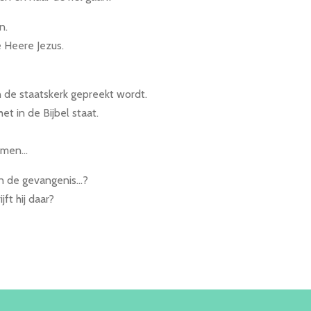
n.
e Heere Jezus.
n de staatskerk gepreekt wordt.
het in de Bijbel staat.
men...
 de gevangenis...?
jft hij daar?