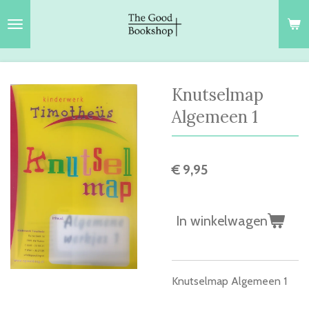
Ga
direct
naar
de
hoofdinhoud
Knutselmap
Algemeen 1
€ 9,95
In winkelwagen
Knutselmap Algemeen 1