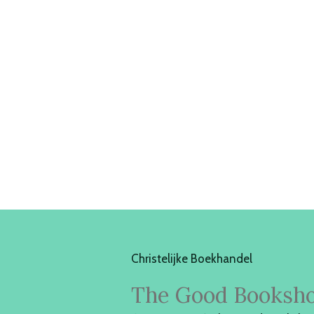
Christelijke Boekhandel
The Good Booksh