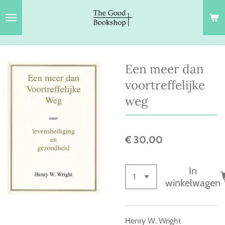
Ga
direct
naar
de
hoofdinhoud
Een meer dan
voortreffelijke
weg
€ 30,00
In
winkelwagen
Henry W. Wright