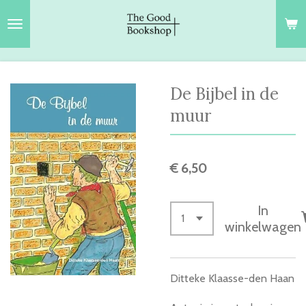
Ga
direct
naar
de
hoofdinhoud
De Bijbel in de
muur
€ 6,50
In
winkelwagen
Ditteke Klaasse-den Haan