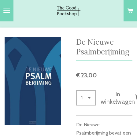
Ga
direct
naar
de
hoofdinhoud
De Nieuwe
Psalmberijming
€ 23,00
In
winkelwagen
De Nieuwe
Psalmberijming bevat een