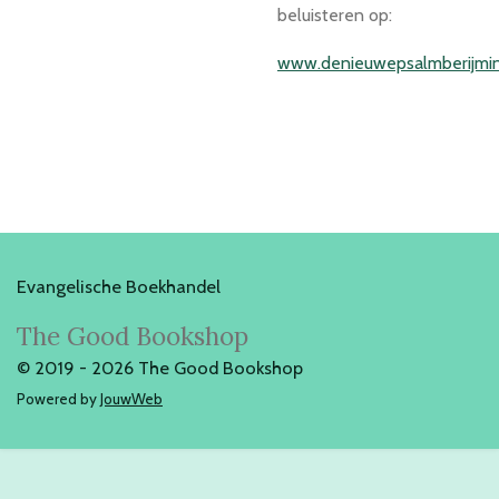
beluisteren op:
www.denieuwepsalmberijmin
Evangelische Boekhandel
The Good Bookshop
© 2019 - 2026 The Good Bookshop
Powered by
JouwWeb