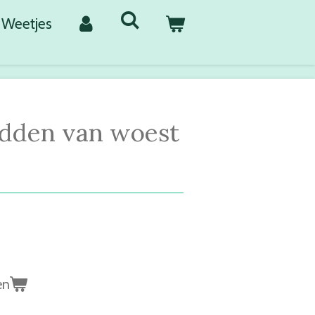
Weetjes
idden van woest
en