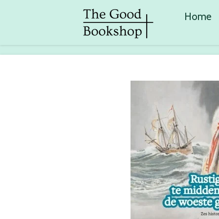
Ga
Home
direct
naar
de
hoofdinhoud