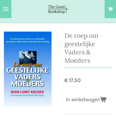
Ga
direct
naar
de
hoofdinhoud
De roep om
geestelijke
Vaders &
Moeders
€ 17,50
In winkelwagen