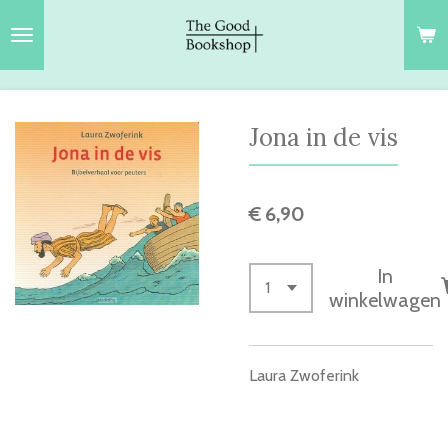
Ga
direct
naar
de
hoofdinhoud
Jona in de vis
€ 6,90
In
winkelwagen
Laura Zwoferink