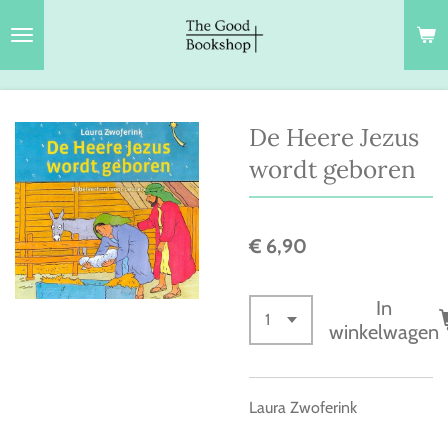
Ga
direct
naar
de
hoofdinhoud
De Heere Jezus
wordt geboren
€ 6,90
In
winkelwagen
Laura Zwoferink