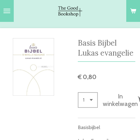
Ga
direct
naar
de
hoofdinhoud
Basis Bijbel
Lukas evangelie
€ 0,80
In
winkelwagen
Basisbijbel