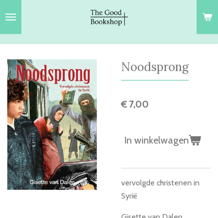
Ga
direct
naar
de
hoofdinhoud
Noodsprong
€ 7,00
In winkelwagen
vervolgde christenen in
Syrië
Gisette van Dalen