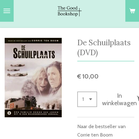
Ga
direct
naar
de
hoofdinhoud
De Schuilplaats
(DVD)
€ 10,00
In
winkelwagen
Naar de bestseller van
Corrie ten Boom