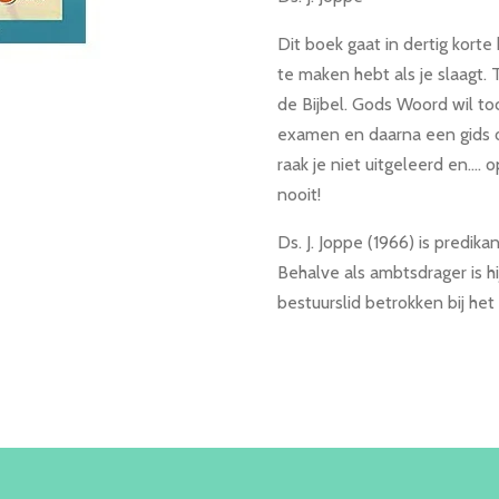
Dit boek gaat in dertig kort
te maken hebt als je slaagt. 
de Bijbel. Gods Woord wil to
examen en daarna een gids o
raak je niet uitgeleerd en....
nooit!
Ds. J. Joppe (1966) is predik
Behalve als ambtsdrager is hi
bestuurslid betrokken bij het