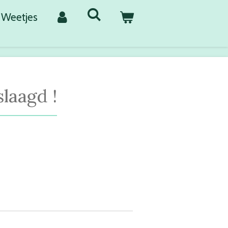
Weetjes
laagd !