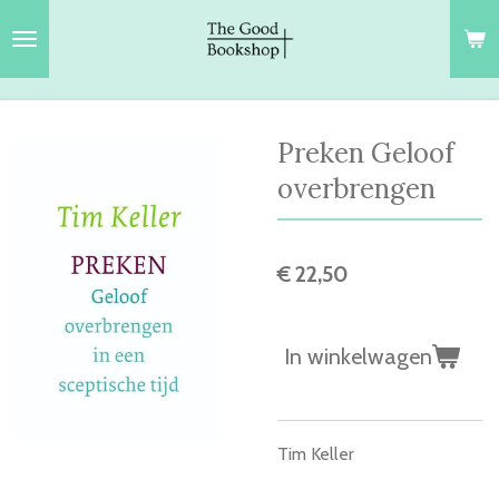
Ga
direct
naar
de
hoofdinhoud
Preken Geloof
overbrengen
€ 22,50
In winkelwagen
Tim Keller