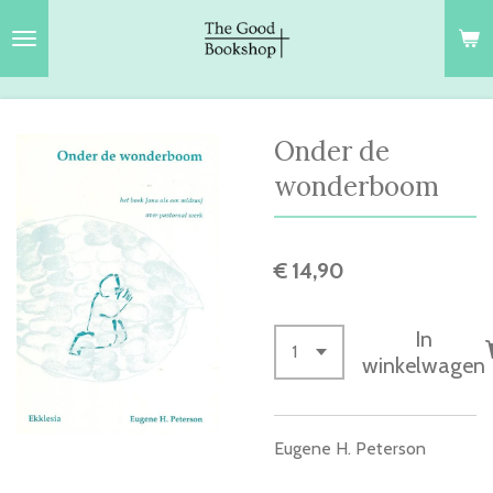
Ga
direct
naar
de
hoofdinhoud
Onder de
wonderboom
€ 14,90
In
winkelwagen
Eugene H. Peterson