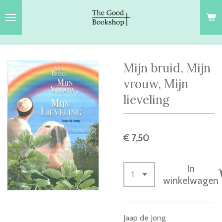
Ga
direct
naar
de
hoofdinhoud
Mijn bruid, Mijn
vrouw, Mijn
lieveling
€ 7,50
In
winkelwagen
Jaap de Jong