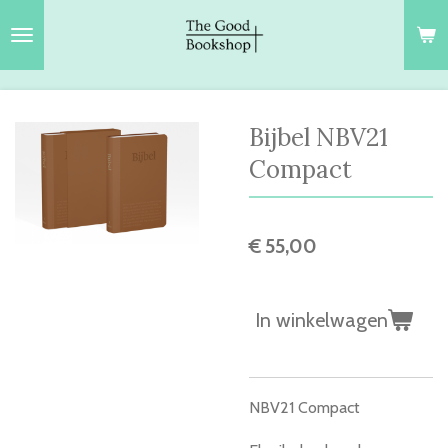
Ga
direct
naar
de
hoofdinhoud
Bijbel NBV21
Compact
€ 55,00
In winkelwagen
NBV21 Compact