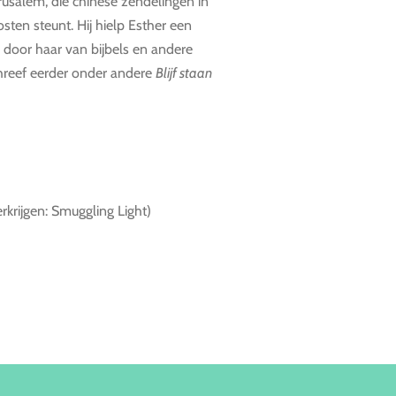
usalem, die chinese zendelingen in
sten steunt. Hij hielp Esther een
g door haar van bijbels en andere
chreef eerder onder andere
Blijf staan
erkrijgen: Smuggling Light)