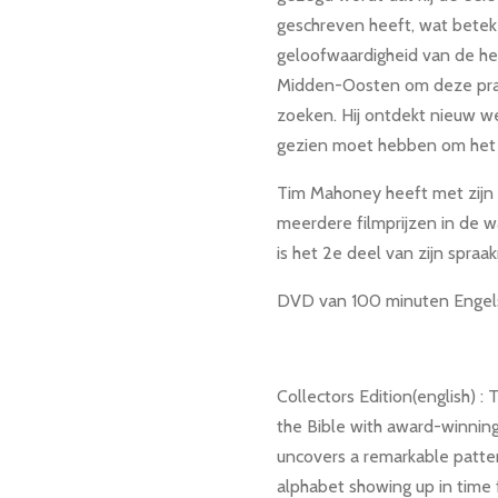
geschreven heeft, wat betek
geloofwaardigheid van de hel
Midden-Oosten om deze pran
zoeken. Hij ontdekt nieuw we
gezien moet hebben om het 
Tim Mahoney heeft met zijn
meerdere filmprijzen in de 
is het 2e deel van zijn spraa
DVD van 100 minuten Engels
Collectors Edition(english) : 
the Bible with award-winnin
uncovers a remarkable patter
alphabet showing up in time f