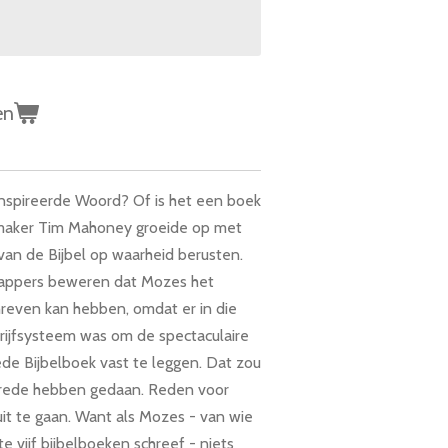
en
ïnspireerde Woord? Of is het een boek
maker Tim Mahoney groeide op met
 van de Bijbel op waarheid berusten.
appers beweren dat Mozes het
hreven kan hebben, omdat er in die
rijfsysteem was om de spectaculaire
de Bijbelboek vast te leggen. Dat zou
intrede hebben gedaan. Reden voor
t te gaan. Want als Mozes - van wie
e vijf bijbelboeken schreef - niets