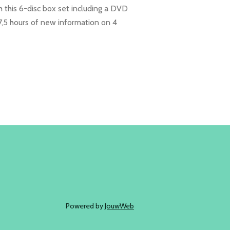
h this 6-disc box set including a DVD
7,5 hours of new information on 4
Powered by
JouwWeb