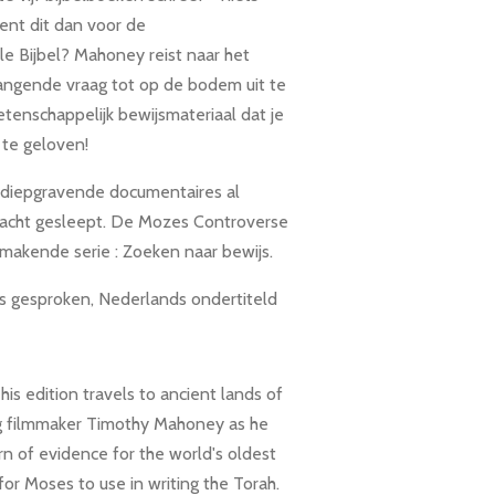
ent dit dan voor de
e Bijbel? Mahoney reist naar het
gende vraag tot op de bodem uit te
tenschappelijk bewijsmateriaal dat je
te geloven!
 diepgravende documentaires al
wacht gesleept. De Mozes Controverse
kmakende serie : Zoeken naar bewijs.
 gesproken, Nederlands ondertiteld
This edition travels to ancient lands of
g filmmaker Timothy Mahoney as he
n of evidence for the world's oldest
or Moses to use in writing the Torah.