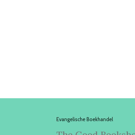
Evangelische Boekhandel
The Good Booksh