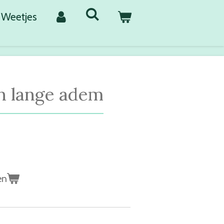
Weetjes
n lange adem
en