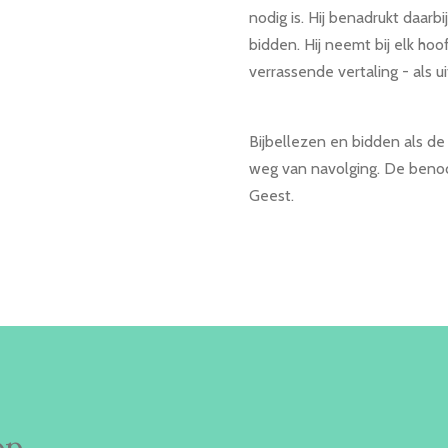
nodig is. Hij benadrukt daarb
bidden. Hij neemt bij elk ho
verrassende vertaling - als u
Bijbellezen en bidden als d
weg van navolging. De beno
Geest.
op