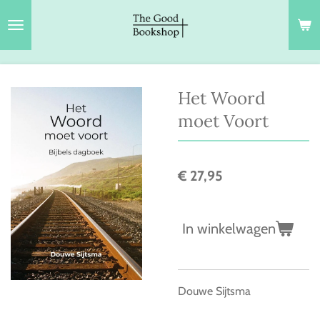
Ga
direct
naar
de
hoofdinhoud
Het Woord
moet Voort
€ 27,95
In winkelwagen
Douwe Sijtsma