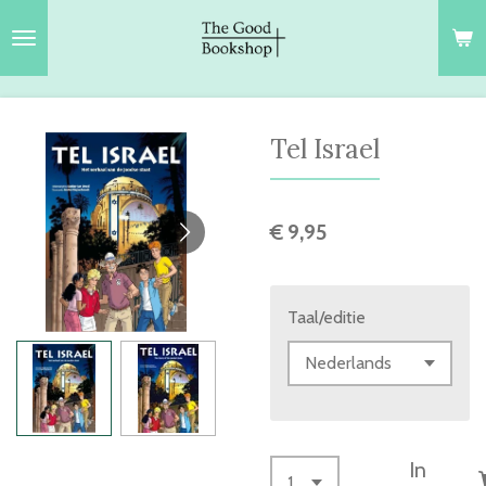
Ga
direct
naar
de
hoofdinhoud
Tel Israel
€ 9,95
Taal/editie
In