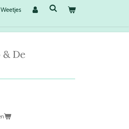
Weetjes
 & De
en