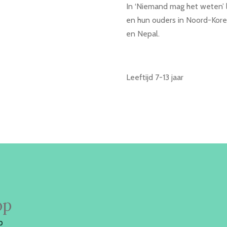
In ‘Niemand mag het weten’ 
en hun ouders in Noord-Korea,
en Nepal.
Leeftijd 7-13 jaar
op
p