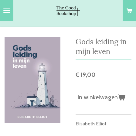
Ga
direct
naar
de
hoofdinhoud
Gods leiding in
mijn leven
€ 19,00
In winkelwagen
Elisabeth Elliot