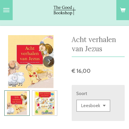
Ga
direct
naar
de
hoofdinhoud
Acht verhalen
van Jezus
€ 16,00
Soort