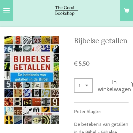
Ga
direct
naar
de
hoofdinhoud
Bijbelse getallen
€ 5,50
In
winkelwagen
Peter Slagter
De betekenis van getallen
in de Bijbel - Bijbelse